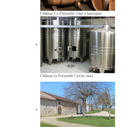
Château La Freynelle
Chai à barriques
Château la Freynelle
Cuvier inox