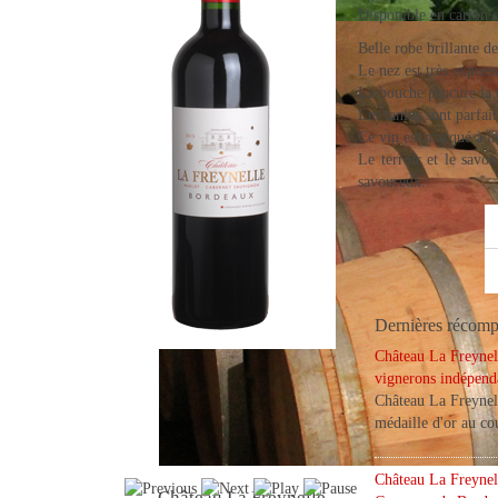
Disponible en carton d
Belle robe brillante de
Travail dans les vignes
Le nez est très expres
Véronique Barthe
La bouche procure la 
Les tanins sont parfa
Ce vin est marqué à la
Le terroir et le savo
savoureux.
Dernières récomp
Château La Freynel
vignerons indépend
Château La Freynel
médaille d'or au co
Château La Freynel
Château La Freynelle