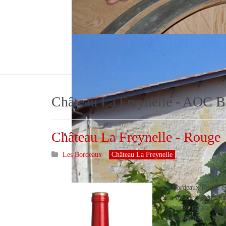
Château La Freynelle
Véronique Barthe
Château La Freynelle - AOC 
Château La Freynelle - Rouge
Les Bordeaux
Château La Freynelle
Le Bordeaux Rouge est
Son terroir s’étend s
Ce vin se caractérise 
et délicats nés de l’