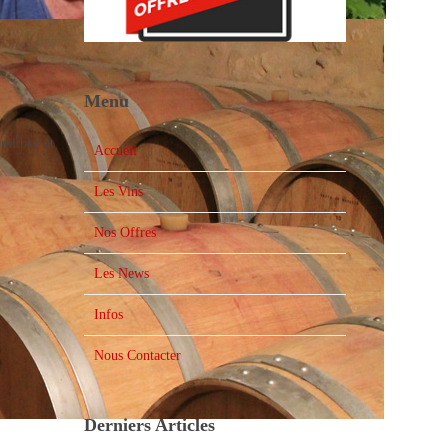
Menu
uilibré et
Accueil
Les Vins
Nos Offres
Les News
Infos
Nous Contacter
Derniers Articles