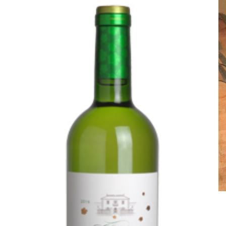
Travail dans les vignes
Véronique Barthe
Château La Freynelle
Barriques en chêne merrain