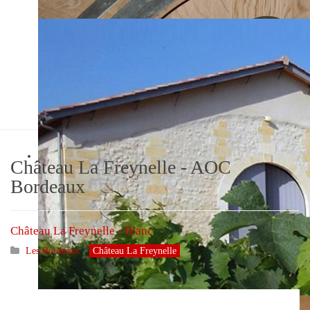
Château La Freynelle
Véronique Barthe
Château La Freynelle - AOC
Bordeaux
Château La Freynelle - Blanc
Les Bordeaux
Château La Freynelle