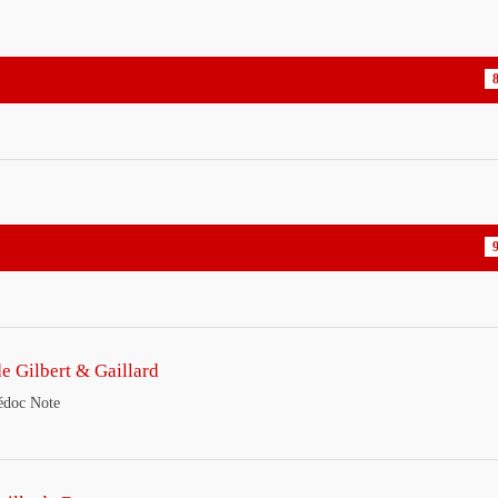
8
9
e Gilbert & Gaillard
Médoc Note