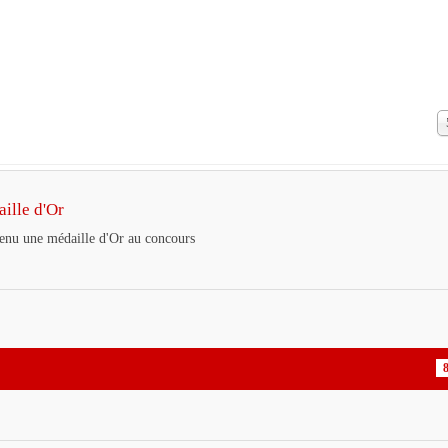
A
#
ille d'Or
tenu une médaille d'Or au concours
8